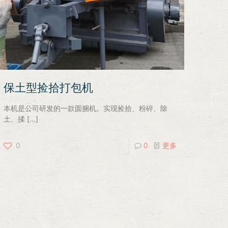
保土型捡拾打包机
本机是公司研发的一款圆捆机。实现捡拾、粉碎、除
土、揉
[…]
0
0
更多