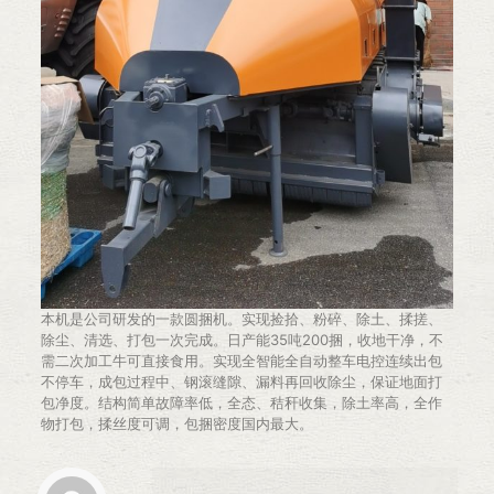
本机是公司研发的一款圆捆机。实现捡拾、粉碎、除土、揉搓、
除尘、清选、打包一次完成。日产能35吨200捆，收地干净，不
需二次加工牛可直接食用。实现全智能全自动整车电控连续出包
不停车，成包过程中、钢滚缝隙、漏料再回收除尘，保证地面打
包净度。结构简单故障率低，全态、秸秆收集，除土率高，全作
物打包，揉丝度可调，包捆密度国内最大。