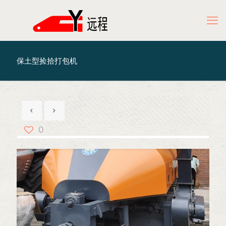
保土型捡拾打包机
0