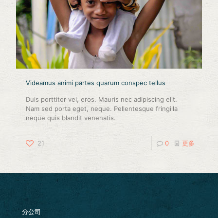
Videamus animi partes quarum conspec tellus
Duis porttitor vel, eros. Mauris nec adipiscing elit.
Nam sed porta eget, neque. Pellentesque fringilla
neque quis blandit venenatis.
21
0
更多
分公司