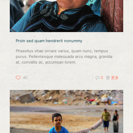
Proin sed quam hendrerit nonummy
Phasellus vitae ornare varius, quam nunc, tempus
purus. Pellentesque malesuada arcu magna, gravida
at, convallis ac, accumsan lorem.
40
0
更多